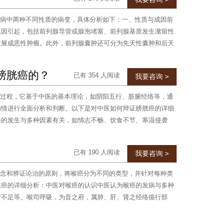
病中两种不同性质的病变，具体分析如下：一、性质与成因前
原因引起，包括前列腺导管或腺泡堵塞、前列腺基质发生潴留性
发展成恶性肿瘤。此外，前列腺囊肿还可分为先天性囊肿和后天
膀胱癌的？
已有 354 人阅读
我要咨询 >
过程，它基于中医的基本理论，如阴阳五行、脏腑经络等，通
病情进行全面分析和判断。以下是对中医如何辩证膀胱癌的详细
癌的发生与多种因素有关，如情志不畅、饮食不节、寒湿侵袭
已有 190 人阅读
我要咨询 >
念和辨证论治的原则，将喉癌分为不同的类型，并针对每种类
喉癌的详细分析：中医对喉癌的认识中医认为喉癌的发病与多种
肾不足等。喉司呼吸，为音之府，属肺、肝、肾之经络循行部