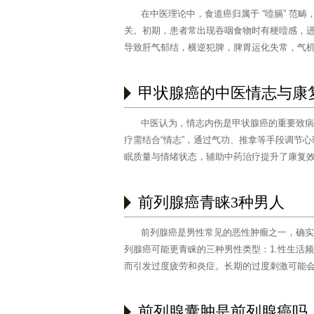
在中医理论中，食道癌归属于 “噎膈” 范
关。初期，患者常出现吞咽食物时有梗噎感，
导致肝气郁结，横逆犯脾，脾胃运化失常，气
重，甚……
[阅读全文]
甲状腺癌的中医情志与康
中医认为，情志内伤是甲状腺癌的重要致病
疗需结合“情志”，通过气功、推拿等手段调节
眠质量与情绪状态，辅助中药治疗提升了康复
前列腺癌青睐3种男人
前列腺癌是男性常见的恶性肿瘤之一，确实
列腺癌可能更青睐的三种男性类型：1.性生活
而引发过度疲劳和炎症。长期的过度刺激可能
[阅读全文]
前列腺囊肿是前列腺癌吗