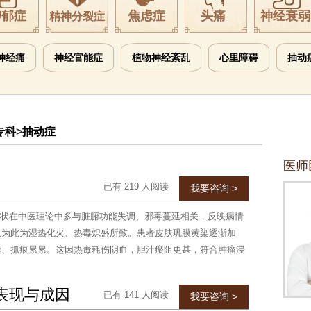
抑郁症
焦虑症
头痛
神经衰弱
精神分裂症
神经痛
神经官能症
植物神经紊乱
心里障碍
抽动
专科
>
抽动症
医师
已有 219 人阅读
我要咨询 >
状在中医理论中多与脏腑功能失调、邪毒蔓延相关，反映病情
认为此为湿热化火、热毒炽盛所致。患者皮肤巩膜黄染逐渐加
痒、抓痕累累。这因热毒耗伤阴血，胆汁瘀阻更甚，符合肿瘤浸
表现与成因
已有 141 人阅读
我要咨询 >