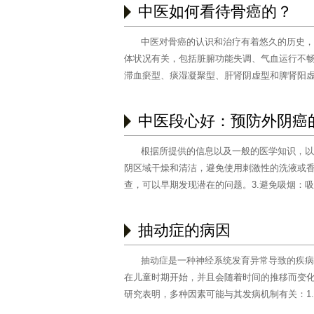
中医如何看待骨癌的？
中医对骨癌的认识和治疗有着悠久的历史，
体状况有关，包括脏腑功能失调、气血运行不
滞血瘀型、痰湿凝聚型、肝肾阴虚型和脾肾阳
滞血瘀型……
[阅读全文]
中医段心好：预防外阴癌
根据所提供的信息以及一般的医学知识，以
阴区域干燥和清洁，避免使用刺激性的洗液或香
查，可以早期发现潜在的问题。3.避免吸烟：
阴……
[阅读全文]
抽动症的病因
抽动症是一种神经系统发育异常导致的疾病
在儿童时期开始，并且会随着时间的推移而变
研究表明，多种因素可能与其发病机制有关：1
与特定基……
[阅读全文]