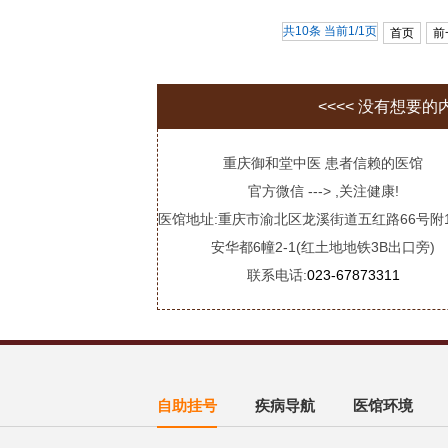
共10条 当前1/1页
首页
前
<<<< 没有想要
重庆御和堂中医 患者信赖的医馆
官方微信 ---> ,关注健康!
医馆地址:重庆市渝北区龙溪街道五红路66号附
安华都6幢2-1(红土地地铁3B出口旁)
联系电话:
023-67873311
自助挂号
疾病导航
医馆环境