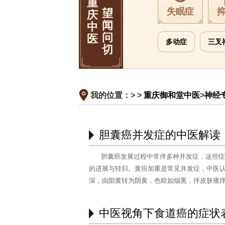
重
失眠症
望
庆
闻
中
问
医
多动症
三叉
切
我的位置：> >
重庆御和堂中医
>
神经
胆囊癌并发症的中医解读
胆囊癌发展过程中常伴多种并发症，这些症
的进展与转归。黄疸加重是常见并发症，中医
深，由阳黄转为阴黄，色暗如烟熏，伴皮肤瘙
润胆管导致……
[阅读全文]
中医视角下食道癌的症状