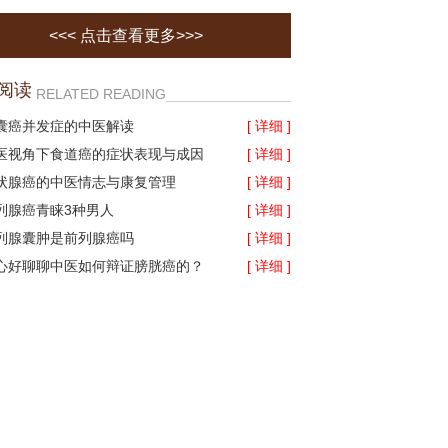
<<< 点击查看更多>>>
阅读
RELATED READING
囊癌并发症的中医解读
[ 详细 ]
医视角下食道癌的症状表现与成因
[ 详细 ]
状腺癌的中医情志与康复管理
[ 详细 ]
列腺癌青睐3种男人
[ 详细 ]
列腺囊肿是前列腺癌吗
[ 详细 ]
心好聊聊中医如何辩证膀胱癌的？
[ 详细 ]