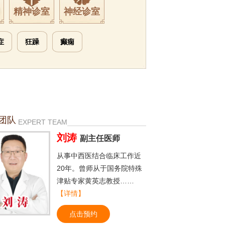
精神诊室
神经诊室
症
狂躁
癫痫
团队
EXPERT TEAM
刘涛
副主任医师
从事中西医结合临床工作近
20年。曾师从于国务院特殊
津贴专家黄英志教授……
【详情】
点击预约