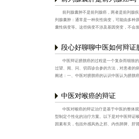
前列腺囊肿不是前列腺癌，两者是前列腺疾
列腺囊肿：通常是一种良性病变，可能由多种
囊性病变等。这些病变不涉及基因突变，不会
性囊……
[阅读全文]
段心好聊聊中医如何辩证
中医辩证膀胱癌的过程是一个复杂而细致的
过望、闻、问、切四诊合参的方法，对患者的
阐述：一、中医对膀胱癌的认识中医认为膀胱
等，导……
[阅读全文]
中医对喉癌的辩证
中医对喉癌的辩证治疗是基于中医的整体观
型制定个性化的治疗方案。以下是对中医辩证
因素有关，包括外感风热之邪、内伤肺脾、肝
位。若……
[阅读全文]