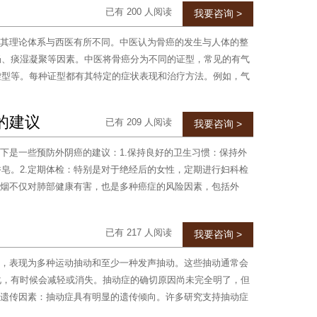
已有 200 人阅读
我要咨询 >
其理论体系与西医有所不同。中医认为骨癌的发生与人体的整
畅、痰湿凝聚等因素。中医将骨癌分为不同的证型，常见的有气
虚型等。每种证型都有其特定的症状表现和治疗方法。例如，气
的建议
已有 209 人阅读
我要咨询 >
下是一些预防外阴癌的建议：1.保持良好的卫生习惯：保持外
皂。2.定期体检：特别是对于绝经后的女性，定期进行妇科检
吸烟不仅对肺部健康有害，也是多种癌症的风险因素，包括外
已有 217 人阅读
我要咨询 >
，表现为多种运动抽动和至少一种发声抽动。这些抽动通常会
化，有时候会减轻或消失。抽动症的确切原因尚未完全明了，但
.遗传因素：抽动症具有明显的遗传倾向。许多研究支持抽动症