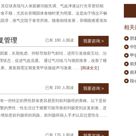
畴，其症状表现与人体脏腑功能失调、气血津液运行失常密切相
进食不顺，尤其在吞咽固体食物时更为明显。这是由于情志不畅
机阻滞，痰气交阻于食管所致。随着病情发展，吞咽困难逐渐加
相关
胆
复管理
已有 180 人阅读
我要咨询 >
中
因素，长期焦虑、抑郁导致肝气郁结，进而引发痰瘀互结。治
甲
心理状态，促进气血流通。 通过气功练习与颈部推拿，改善了睡
前
效果。康复期需定期复查甲状腺超声与激素……
[阅读全文]
前
段
已有 150 人阅读
我要咨询 >
有一些特定的男性群体更容易受到前列腺癌的青睐。以下是前
频繁的男性：性生活过于频繁可能导致前列腺受到反复刺激，进
会增加患前列腺癌的风险。前列腺癌病人手术以后过度性生……
已有 176 人阅读
我要咨询 >